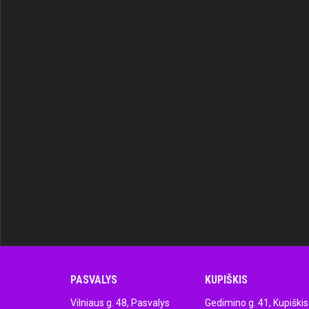
PASVALYS
KUPIŠKIS
Vilniaus g. 48, Pasvalys
Gedimino g. 41, Kupiškis